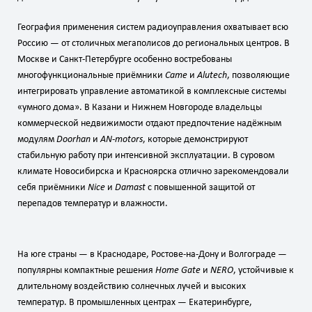
География применения систем радиоуправления охватывает всю
Россию — от столичных мегаполисов до региональных центров. В
Москве и Санкт‑Петербурге особенно востребованы
многофункциональные приёмники
Came
и
Alutech
, позволяющие
интегрировать управление автоматикой в комплексные системы
«умного дома». В Казани и Нижнем Новгороде владельцы
коммерческой недвижимости отдают предпочтение надёжным
модулям
Doorhan
и
AN‑motors
, которые демонстрируют
стабильную работу при интенсивной эксплуатации. В суровом
климате Новосибирска и Красноярска отлично зарекомендовали
себя приёмники
Nice
и
Damast
с повышенной защитой от
перепадов температур и влажности.
На юге страны — в Краснодаре, Ростове‑на‑Дону и Волгограде —
популярны компактные решения
Home Gate
и
NERO
, устойчивые к
длительному воздействию солнечных лучей и высоких
температур. В промышленных центрах — Екатеринбурге,