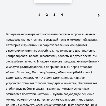
1
2
3
4
В современном мире автоматизация бытовых и промышленных
процессов становится неотъемлемой частью комфортной жизни.
Категория «Приёмники и радиоуправление» объединяет
высокотехнологичные устройства, позволяющие дистанционно
контролировать ворота, шлагбаумы, роллеты и другие элементы
систем безопасности. В нашем каталоге представлены приёмники
и модули радиоуправления от признанных лидеров отрасли:
Alutech (Алютех)
,
Doorhan (Дорхан)
,
AN‑motors (АН‑Моторс)
,
Came
,
Nice
,
Damast
,
NERO
,
Home Gate
,
General
. Каждое
устройство отвечает строгим стандартам качества, обеспечивает
стабильную работу в различных климатических условиях и
отличается простотой настройки. Купить подходящее решение
можно, ориентируясь на технические характеристики, радиус
действия и совместимость с уже установленным оборудованием.