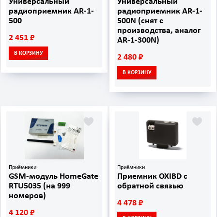
Универсальный
Универсальный
радиоприемник AR-1-
радиоприемник AR-1-
500
500N (снят с
производства, аналог
2 451 ₽
AR-1-300N)
В КОРЗИНУ
2 480 ₽
В КОРЗИНУ
Приёмники
Приёмники
GSM-модуль HomeGate
Приемник OXIBD с
RTU5035 (на 999
обратной связью
номеров)
4 478 ₽
4 120 ₽