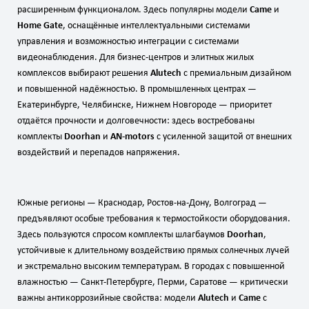
расширенным функционалом. Здесь популярны модели
Came
и
Home Gate
, оснащённые интеллектуальными системами
управления и возможностью интеграции с системами
видеонаблюдения. Для бизнес‑центров и элитных жилых
комплексов выбирают решения
Alutech
с премиальным дизайном
и повышенной надёжностью. В промышленных центрах —
Екатеринбурге, Челябинске, Нижнем Новгороде — приоритет
отдаётся прочности и долговечности: здесь востребованы
комплекты
Doorhan
и
AN‑motors
с усиленной защитой от внешних
воздействий и перепадов напряжения.
Южные регионы — Краснодар, Ростов‑на‑Дону, Волгоград —
предъявляют особые требования к термостойкости оборудования.
Здесь пользуются спросом комплекты шлагбаумов
Doorhan
,
устойчивые к длительному воздействию прямых солнечных лучей
и экстремально высоким температурам. В городах с повышенной
влажностью — Санкт‑Петербурге, Перми, Саратове — критически
важны антикоррозийные свойства: модели
Alutech
и
Came
с