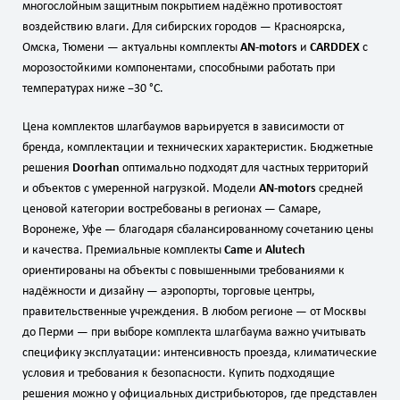
многослойным защитным покрытием надёжно противостоят
воздействию влаги. Для сибирских городов — Красноярска,
Омска, Тюмени — актуальны комплекты
AN‑motors
и
CARDDEX
с
морозостойкими компонентами, способными работать при
температурах ниже −30 °C.
Цена комплектов шлагбаумов варьируется в зависимости от
бренда, комплектации и технических характеристик. Бюджетные
решения
Doorhan
оптимально подходят для частных территорий
и объектов с умеренной нагрузкой. Модели
AN‑motors
средней
ценовой категории востребованы в регионах — Самаре,
Воронеже, Уфе — благодаря сбалансированному сочетанию цены
и качества. Премиальные комплекты
Came
и
Alutech
ориентированы на объекты с повышенными требованиями к
надёжности и дизайну — аэропорты, торговые центры,
правительственные учреждения. В любом регионе — от Москвы
до Перми — при выборе комплекта шлагбаума важно учитывать
специфику эксплуатации: интенсивность проезда, климатические
условия и требования к безопасности. Купить подходящие
решения можно у официальных дистрибьюторов, где представлен