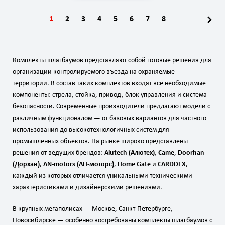
1
2
3
4
5
6
7
8
Комплекты шлагбаумов представляют собой готовые решения для
организации контролируемого въезда на охраняемые
территории. В состав таких комплектов входят все необходимые
компоненты: стрела, стойка, привод, блок управления и система
безопасности. Современные производители предлагают модели с
различным функционалом — от базовых вариантов для частного
использования до высокотехнологичных систем для
промышленных объектов. На рынке широко представлены
решения от ведущих брендов:
Alutech (Алютех)
,
Came
,
Doorhan
(Дорхан)
,
AN‑motors (АН‑моторс)
,
Home Gate
и
CARDDEX
,
каждый из которых отличается уникальными техническими
характеристиками и дизайнерскими решениями.
В крупных мегаполисах — Москве, Санкт‑Петербурге,
Новосибирске — особенно востребованы комплекты шлагбаумов с