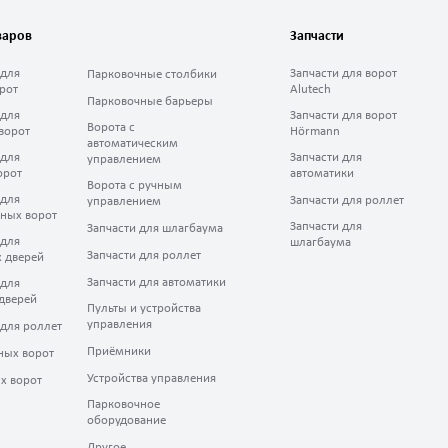
варов
Запчасти
 для
Запчасти для ворот
Парковочные столбики
рот
Alutech
Парковочные барьеры
 для
Запчасти для ворот
Ворота с
ворот
Hörmann
автоматическим
 для
Запчасти для
управлением
орот
автоматики
Ворота с ручным
 для
Запчасти для роллет
управлением
ных ворот
Запчасти для
Запчасти для шлагбаума
 для
шлагбаума
Запчасти для роллет
 дверей
Запчасти для автоматики
 для
дверей
Пульты и устройства
управления
 для роллет
Приёмники
ных ворот
Устройства управления
х ворот
Парковочное
оборудование
Другое