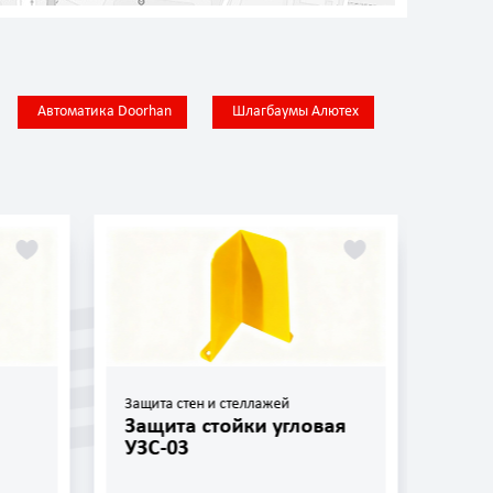
Автоматика Doorhan
Шлагбаумы Алютех
Защита стен и стеллажей
Отбо
Защита стойки угловая
Отб
УЗС-03
ОП-