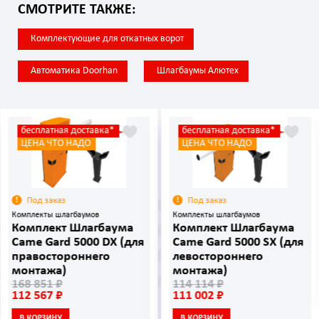
СМОТРИТЕ ТАКЖЕ:
Комплектующие для откатных ворот
Автоматика Doorhan
Шлагбаумы Алютех
бесплатная доставка*
бесплатная доставка*
ЦЕНА ЧТО НАДО
ЦЕНА ЧТО НАДО
Под заказ
Под заказ
Комплекты шлагбаумов
Комплекты шлагбаумов
Комплект Шлагбаума
Комплект Шлагбаума
Came Gard 5000 DX (для
Came Gard 5000 SX (для
правостороннего
левостороннего
монтажа)
монтажа)
168 851 ₽
114 114 ₽
112 567 ₽
111 002 ₽
В КОРЗИНУ
В КОРЗИНУ